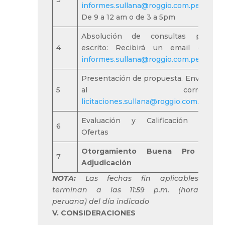
informes.sullana@roggio.com.pe
B
De 9 a 12 am o de 3 a 5pm
Absolución de consultas por
4
escrito: Recibirá un email de:
B
informes.sullana@roggio.com.pe
Presentación de propuesta. Enviar
5
al correo:
P
licitaciones.sullana@roggio.com.pe
Evaluación y Calificación de
6
B
Ofertas
Otorgamiento Buena Pro –
7
B
Adjudicación
NOTA:
Las fechas fin aplicables
terminan a las 11:59 p.m. (hora
peruana) del día indicado
V. CONSIDERACIONES