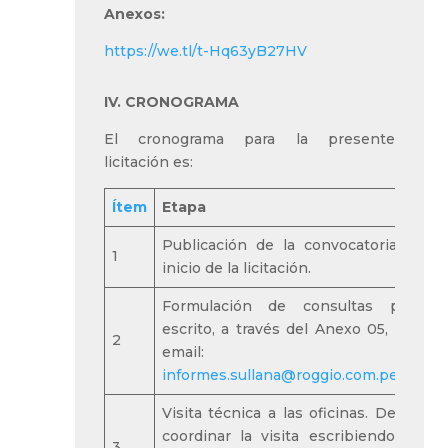
Anexos:
https://we.tl/t-Hq63yB27HV
IV. CRONOGRAMA
El cronograma para la presente
licitación es:
Ítem
Etapa
Re
Publicación de la convocatoria e
1
B
inicio de la licitación.
Formulación de consultas por
escrito, a través del Anexo 05, vía
P
2
email:
B
informes.sullana@roggio.com.pe
Visita técnica a las oficinas. Debe
coordinar la visita escribiendo a:
P
3