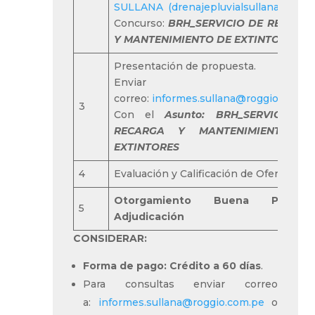
SULLANA (drenajepluvialsullana.com)
/
Concurso:
BRH_
SERVICIO DE RECARG
Y MANTENIMIENTO DE EXTINTORES
Presentación de propuesta.
Enviar a
correo:
informes.sullana@roggio.com.p
3
Con el
Asunto:
BRH_
SERVICIO D
RECARGA Y MANTENIMIENTO D
EXTINTORES
4
Evaluación y Calificación de Ofertas
Otorgamiento Buena Pro 
5
Adjudicación
CONSIDERAR:
Forma de pago: Crédito a 60 días
.
Para consultas enviar correo
a:
informes.sullana@roggio.com.pe
o