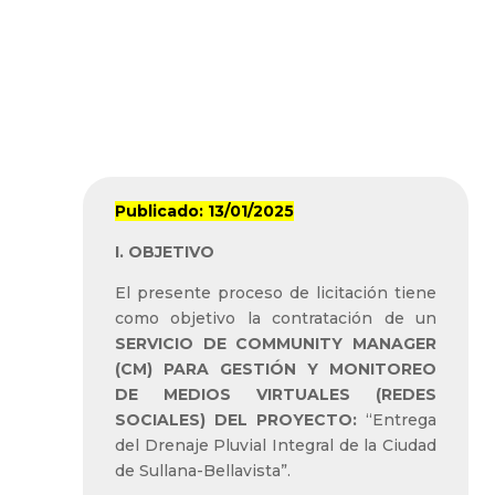
DEL DRENAJE
PLUVIAL INTEGRAL DE
LA CIUDAD DE
SULLANA –
BELLAVISTA (Paquete
D-05)”
Publicado: 13/01/2025
I. OBJETIVO
El presente proceso de licitación tiene
como objetivo la contratación de un
SERVICIO DE COMMUNITY MANAGER
(CM) PARA GESTIÓN Y MONITOREO
DE MEDIOS VIRTUALES (REDES
SOCIALES) DEL PROYECTO:
“Entrega
del Drenaje Pluvial Integral de la Ciudad
de Sullana-Bellavista”.