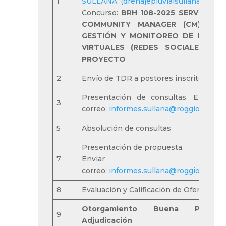
1
SULLANA (drenajepluvialsullana.com)
/
Concurso:
BRH 108-2025 SERVICIO D
COMMUNITY MANAGER (CM) PAR
GESTIÓN Y MONITOREO DE MEDIO
VIRTUALES (REDES SOCIALES) DE
PROYECTO
2
Envío de TDR a postores inscritos
Presentación de consultas. Enviar a
3
correo:
informes.sullana@roggio.com.p
5
Absolución de consultas
Presentación de propuesta.
7
Enviar a
correo:
informes.sullana@roggio.com.p
8
Evaluación y Calificación de Ofertas
Otorgamiento Buena Pro 
9
Adjudicación