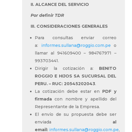
II. ALCANCE DEL SERVICIO
Por definir TDR
III. CONSIDERACIONES GENERALES
Para consultas enviar correo
a:
informes.sullana@roggio.com.pe
o
llamar al 941609400 – 984767971 –
993703441.
Dirigir la cotización a:
BENITO
ROGGIO E HIJOS SA SUCURSAL DEL
PERU. – RUC: 20545202043
.
La cotización debe estar en
PDF y
firmada
con nombre y apellido del
Representante de la Empresa.
El envío de su propuesta debe ser
enviada
al
email:
informes.sullana@roggio.com.pe
,