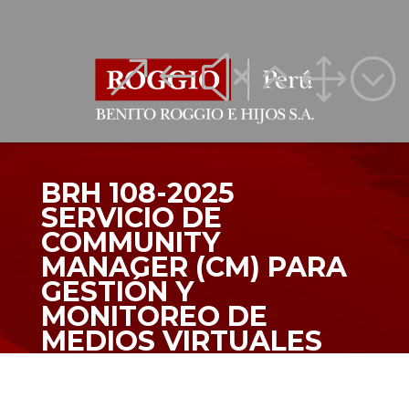
&#x61;
&#x61;
BRH 108-2025
SERVICIO DE
COMMUNITY
MANAGER (CM) PARA
GESTIÓN Y
MONITOREO DE
MEDIOS VIRTUALES
(REDES SOCIALES) DEL
PROYECTO: “ENTREGA