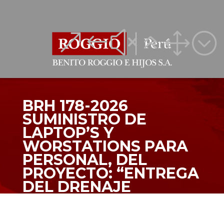
&#x61;
&#x61;
BRH 178-2026
SUMINISTRO DE
LAPTOP’S Y
WORSTATIONS PARA
PERSONAL, DEL
PROYECTO: “ENTREGA
DEL DRENAJE
PLUVIAL INTEGRAL DE
LA CIUDAD DE