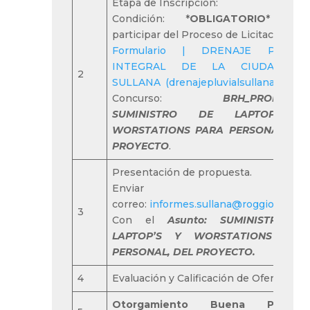
Etapa de Inscripción:
Condición: *
OBLIGATORIO
* par
participar del Proceso de Licitación:
Formulario | DRENAJE PLUVIA
INTEGRAL DE LA CIUDAD D
2
SULLANA (drenajepluvialsullana.com)
/
Concurso:
BRH_PROPUEST
SUMINISTRO DE LAPTOP’S 
WORSTATIONS PARA PERSONAL, DE
PROYECTO
.
Presentación de propuesta.
Enviar a
correo:
informes.sullana@roggio.com.p
3
Con el
Asunto:
SUMINISTRO D
LAPTOP’S Y WORSTATIONS PAR
PERSONAL, DEL PROYECTO.
4
Evaluación y Calificación de Ofertas
Otorgamiento Buena Pro 