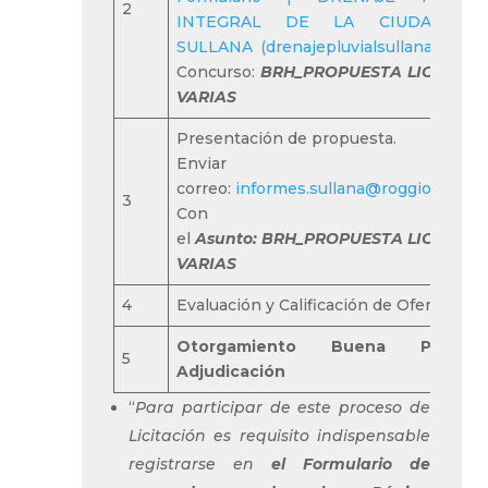
2
INTEGRAL DE LA CIUDAD D
SULLANA (drenajepluvialsullana.com)
/
Concurso:
BRH_
PROPUESTA
LICENCIA
VARIAS
Presentación de propuesta.
Enviar a
correo:
informes.sullana@roggio.com.p
3
Con
el
Asunto:
BRH_
PROPUESTA
LICENCIA
VARIAS
4
Evaluación y Calificación de Ofertas
Otorgamiento Buena Pro 
5
Adjudicación
“
Para participar de este proceso de
Licitación es requisito indispensable
registrarse en
el Formulario de