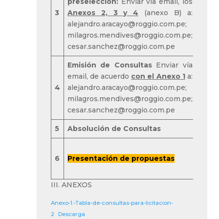
preselección:
Enviar vía email, los
3
Anexos 2, 3 y 4
(anexo B) a:
Post
alejandro.aracayo@roggio.com.pe;
milagros.mendives@roggio.com.pe;
cesar.sanchez@roggio.com.pe
Emisión de Consultas
Enviar vía
email, de acuerdo
con el Anexo 1
a:
4
alejandro.aracayo@roggio.com.pe;
Post
milagros.mendives@roggio.com.pe;
cesar.sanchez@roggio.com.pe
5
Absolución de Consultas
BRH
6
Presentación de propuestas
Post
III. ANEXOS
Anexo-1.-Tabla-de-consultas-para-licitacion-
2
Descarga