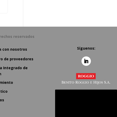
erechos reservados
Síguenos:
a con nosotros
ro de proveedores
a Integrado de
n
miento
tico
os