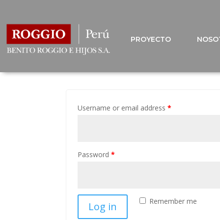
Mi cuenta
PROYECTO
PROYECTO
NOSO
NOSO
Login
Username or email address
*
Password
*
Remember me
Log in