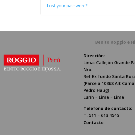
Lost your password?
Benito Roggio e H
Dirección:
Lima: Callejón Grande P
Nro.
Ref Ex fundo Santa Ros
(Parcela 10368 Alt Cama
Pedro Haug)
Lurín – Lima – Lima
Telefono de contacto:
T. 511 – 613 4545
Contacto