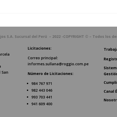
ijos S.A. Sucursal del Perú – 2022 -COPYRIGHT © – Todos los d
Licitaciones:
Trabaj
arcela
Correo principal:
Regist
informes.sullana@roggio.com.pe
a
Sistem
l San
Número de Licitaciones:
Gestió
Cumpli
984 767 971
982 443 046
Canal É
993 703 441
Nosotr
941 609 400