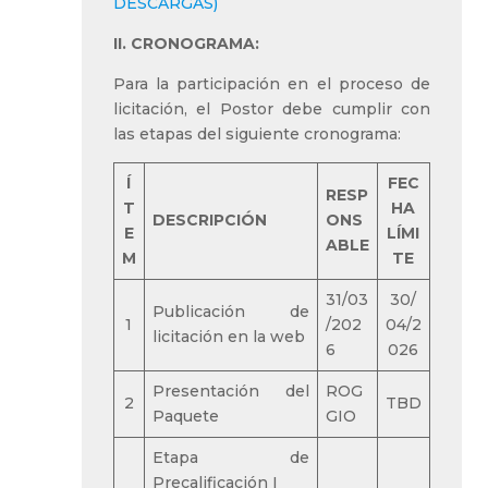
DESCARGAS)
II. CRONOGRAMA:
Para la participación en el proceso de
licitación, el Postor debe cumplir con
las etapas del siguiente cronograma:
Í
FEC
RESP
T
HA
DESCRIPCIÓN
ONS
E
LÍMI
ABLE
M
TE
31/03
30/
Publicación de
1
/202
04/2
licitación en la web
6
026
Presentación del
ROG
2
TBD
Paquete
GIO
Etapa de
Precalificación I