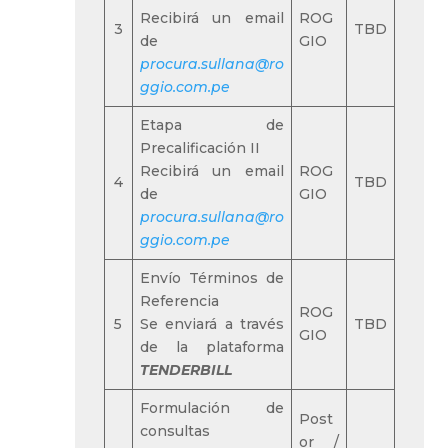
Recibirá un email
ROG
3
TBD
de
GIO
procura.sullana@ro
ggio.com.pe
Etapa de
Precalificación II
Recibirá un email
ROG
4
TBD
de
GIO
procura.sullana@ro
ggio.com.pe
Envío Términos de
Referencia
ROG
5
Se enviará a través
TBD
GIO
de la plataforma
TENDERBILL
Formulación de
Post
consultas
or /