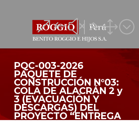
&#x61;
&#x61;
PQC-003-2026
PAQUETE DE
CONSTRUCCIÓN N°03:
COLA DE ALACRÁN 2 y
3 (EVACUACIÓN Y
DESCARGAS) DEL
PROYECTO “ENTREGA
DEL DRENAJE
PLUVIAL INTEGRAL DE